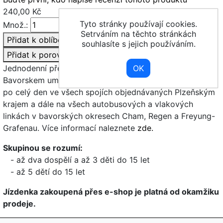
240,00 Kč
Tyto stránky používají cookies.
Množ.:
Koupit
Setrváním na těchto stránkách
Přidat k oblíbeným
souhlasíte s jejich používáním.
Přidat k porovnání
Jednodenní přestupní jízdenka Turista Plzeňskem a
Bavorskem umožňuje cestovat po celém Plzeňském kraji
po celý den ve všech spojích objednávaných Plzeňským
krajem a dále na všech autobusových a vlakových
linkách v bavorských okresech Cham, Regen a Freyung-
Grafenau. Více informací naleznete
zde.
Skupinou se rozumí:
- až dva dospělí a až 3 děti do 15 let
- až 5 dětí do 15 let
Jízdenka zakoupená přes e-shop je platná od okamžiku
prodeje.