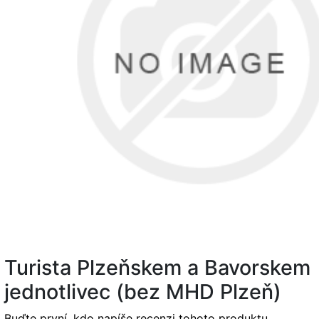
Turista Plzeňskem a Bavorskem
jednotlivec (bez MHD Plzeň)
Buďte první, kdo napíše recenzi tohoto produktu