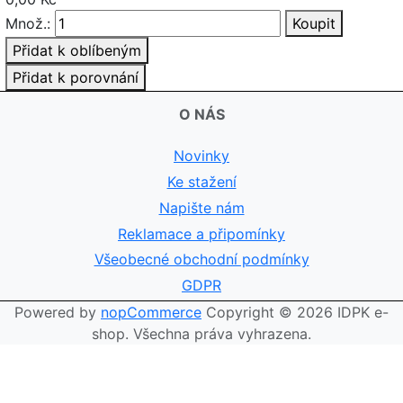
Množ.:
Koupit
Přidat k oblíbeným
Přidat k porovnání
O NÁS
Novinky
Ke stažení
Napište nám
Reklamace a připomínky
Všeobecné obchodní podmínky
GDPR
Powered by
nopCommerce
Copyright © 2026 IDPK e-
shop. Všechna práva vyhrazena.