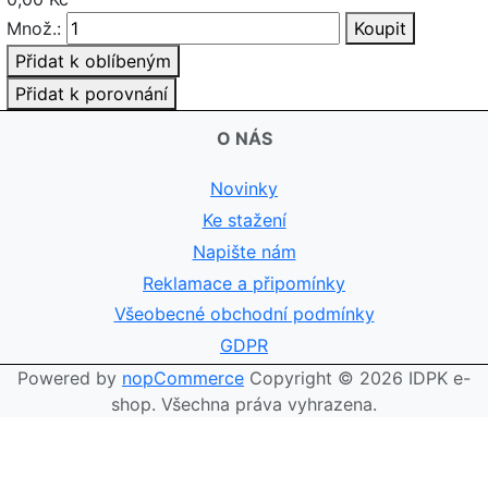
Množ.:
Koupit
Přidat k oblíbeným
Přidat k porovnání
O NÁS
Novinky
Ke stažení
Napište nám
Reklamace a připomínky
Všeobecné obchodní podmínky
GDPR
Powered by
nopCommerce
Copyright © 2026 IDPK e-
shop. Všechna práva vyhrazena.