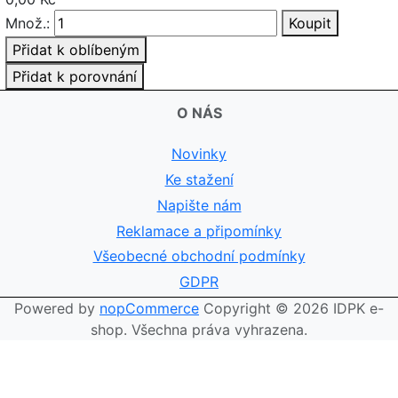
Množ.:
Koupit
Přidat k oblíbeným
Přidat k porovnání
O NÁS
Novinky
Ke stažení
Napište nám
Reklamace a připomínky
Všeobecné obchodní podmínky
GDPR
Powered by
nopCommerce
Copyright © 2026 IDPK e-
shop. Všechna práva vyhrazena.