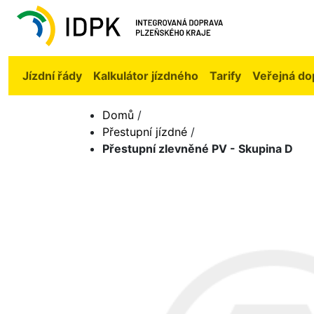
Jízdní řády
Kalkulátor jízdného
Tarify
Veřejná do
Domů
/
Přestupní jízdné
/
Přestupní zlevněné PV - Skupina D