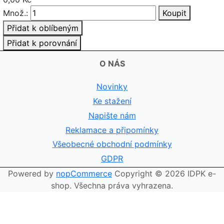
Množ.:
Koupit
Přidat k oblíbeným
Přidat k porovnání
O NÁS
Novinky
Ke stažení
Napište nám
Reklamace a připomínky
Všeobecné obchodní podmínky
GDPR
Powered by
nopCommerce
Copyright © 2026 IDPK e-
shop. Všechna práva vyhrazena.