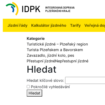
Jízdní řády
Kalkulátor jízdného
Tarify
Veřejná do
Kategorie
Turistické jízdné – Plzeňský region
Turista Plzeňskem a Bavorskem
Zavazadlo, jízdní kolo, pes
Přestupní jízdné
Nepřestupní jízdné
Hledat
Hledat klíčové slovo:
Pokročilé vyhledávání
Hledat